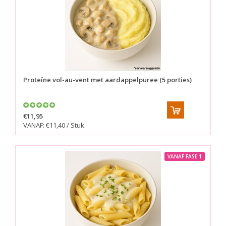
Proteïne vol-au-vent met aardappelpuree (5 porties)
€11,95
VANAF: €11,40 / Stuk
VANAF FASE 1