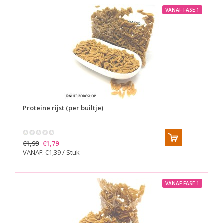
VANAF FASE 1
Proteine rijst (per builtje)
€1,99
€1,79
VANAF: €1,39 / Stuk
VANAF FASE 1