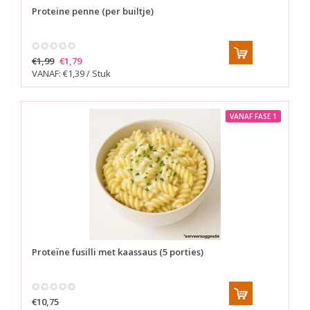
Proteine penne (per builtje)
€1,99
€1,79
VANAF: €1,39 / Stuk
VANAF FASE 1
Proteïne fusilli met kaassaus (5 porties)
€10,75