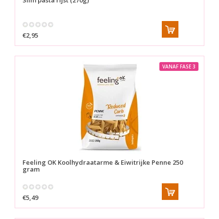
Slim pasta rijst (270g)
€2,95
VANAF FASE 3
Feeling OK
Koolhydraatarme & Eiwitrijke Penne 250
gram
€5,49