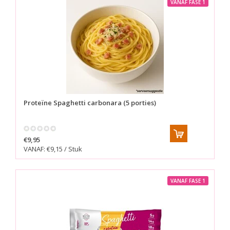
VANAF FASE 1
Proteïne Spaghetti carbonara (5 porties)
€9,95
VANAF: €9,15 / Stuk
VANAF FASE 1