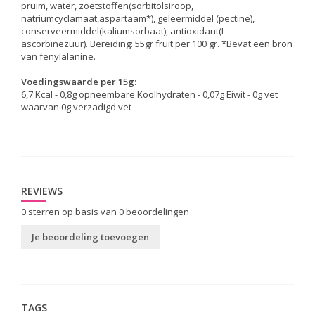
pruim, water, zoetstoffen(sorbitolsiroop,
natriumcyclamaat,aspartaam*), geleermiddel (pectine),
conserveermiddel(kaliumsorbaat), antioxidant(L-
ascorbinezuur). Bereiding: 55gr fruit per 100 gr. *Bevat een bron
van fenylalanine.
Voedingswaarde per 15g:
6,7 Kcal - 0,8g opneembare Koolhydraten - 0,07g Eiwit - 0g vet
waarvan 0g verzadigd vet
REVIEWS
0
sterren op basis van
0
beoordelingen
Je beoordeling toevoegen
TAGS