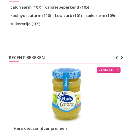
caloriearm
(107)
caloriebeperkend
(105)
koolhydraatarm
(118)
Low carb
(101)
suikerarm
(109)
suikervrije
(109)
RECENT BEKEKEN
VANAF FASE 1
Hero diet
confituur pruimen