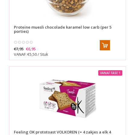
Proteine muesli chocolade karamel low carb (per 5
porties)
€7,95
€6,95
VANAF: €5,50 / Stuk
VANAF FASE 1
Feeling OK prototoast VOLKOREN (= 4 zakjes a elk 4