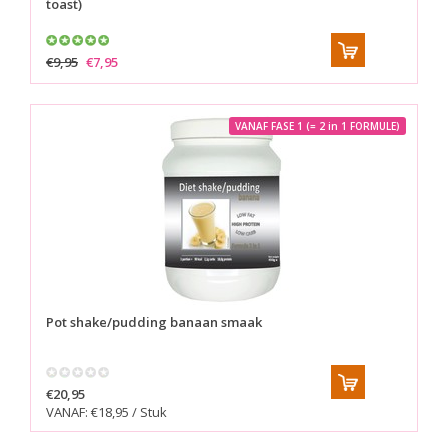
toast)
€9,95
€7,95
VANAF FASE 1 (= 2 in 1 FORMULE)
Pot shake/pudding banaan smaak
€20,95
VANAF: €18,95 / Stuk