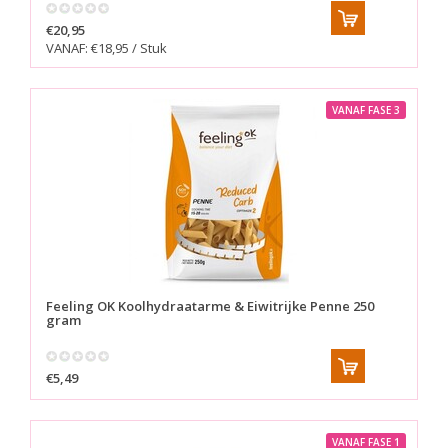
€20,95
VANAF: €18,95 / Stuk
VANAF FASE 3
Feeling OK
Koolhydraatarme & Eiwitrijke Penne 250
gram
€5,49
VANAF FASE 1