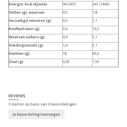
Energie: Kcal (Kjoule)
94 (397)
341 (1445)
Vetten (g), waarvan
0,5
1,8
Verzadigd vetzuren (g)
0,3
1,1
Koolhydraten (g)
3,6
13,2
Waarvan suikers (g)
0,9
3,1
Voedingsvezels (g)
1,4
5,1
Eiwitten (g)
18
65,5
Zout (g)
0,43
1,55
REVIEWS
0
sterren op basis van
0
beoordelingen
Je beoordeling toevoegen