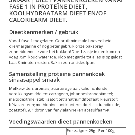
FASE 1 IN PROTEÏNE DIEET,
KOOLHYDRAATARM DIEET EN/OF
CALORIEARM DIEET.
Dieetkenmerken / gebruik
Vanaf fase 1 toegelaten. Gebruik minimale hoeveelheid
olie/margarine of nog beter gebruik onze bakspray
zonnebloemolie voor het bakken! Doe 1 zakje in een kom en
voeg 75ml koud water toe. Klop met garde tot alles is opgelost.
Laat 3 minuten rusten. Bak in een antikleefpan.
Samenstelling proteine pannenkoek
sinaasappel smaak
Melk
eiwitten; aroma’s; zuurteregelaar: kaliumchloride;
verdikkingsmiddelen: carrageen, johannesbroodpitmeel;
maltodextrine; stabilisator: tetranatriumdifosfaat; kleurstof:
bètacaroteen; methionine; antiklontermiddel: siliciumdioxide;
zoetstof E951 (bron van fenylalanine) en acesulfaam-K.
Voedingswaarden dieet pannenkoeken
Per zakje = 29g
Per 100g