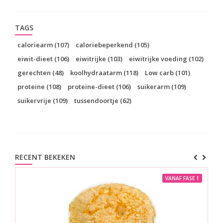
TAGS
caloriearm
(107)
caloriebeperkend
(105)
eiwit-dieet
(106)
eiwitrijke
(103)
eiwitrijke voeding
(102)
gerechten
(48)
koolhydraatarm
(118)
Low carb
(101)
proteine
(108)
proteine-dieet
(106)
suikerarm
(109)
suikervrije
(109)
tussendoortje
(62)
RECENT BEKEKEN
VANAF FASE 1