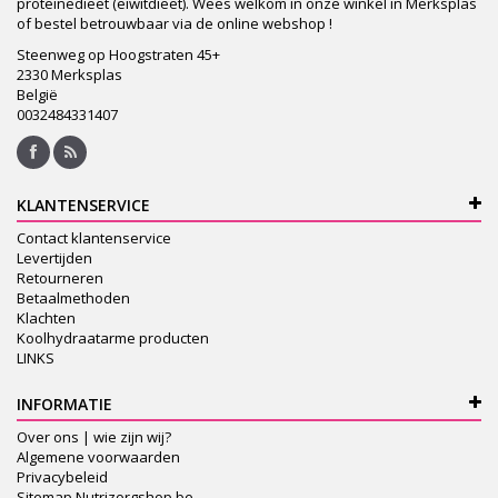
proteinedieet (eiwitdieet). Wees welkom in onze winkel in Merksplas
of bestel betrouwbaar via de online webshop !
Steenweg op Hoogstraten 45+
2330 Merksplas
België
0032484331407
KLANTENSERVICE
Contact klantenservice
Levertijden
Retourneren
Betaalmethoden
Klachten
Koolhydraatarme producten
LINKS
INFORMATIE
Over ons | wie zijn wij?
Algemene voorwaarden
Privacybeleid
Sitemap Nutrizorgshop.be