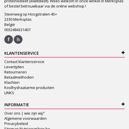
proteinedieet (eiwitdieet). Wees welkom in onze winkel in Merksplas
of bestel betrouwbaar via de online webshop !
Steenweg op Hoogstraten 45+
2330 Merksplas
België
0032484331407
KLANTENSERVICE
Contact klantenservice
Levertijden
Retourneren
Betaalmethoden
Klachten
Koolhydraatarme producten
LINKS
INFORMATIE
Over ons | wie zijn wij?
Algemene voorwaarden
Privacybeleid
Sitemap Nutrizorgshop.be