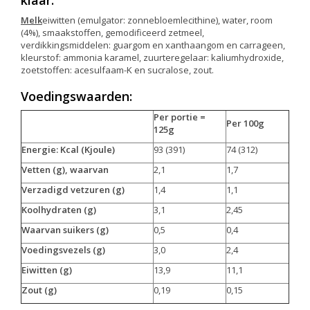
klaar
:
Melk
eiwitten (emulgator: zonnebloemlecithine), water, room
(4%), smaakstoffen, gemodificeerd zetmeel,
verdikkingsmiddelen: guargom en xanthaangom en carrageen,
kleurstof: ammonia karamel, zuurteregelaar: kaliumhydroxide,
zoetstoffen: acesulfaam-K en sucralose, zout.
Voedingswaarden:
Per portie =
Per 100g
125g
Energie: Kcal (Kjoule)
93 (391)
74 (312)
Vetten (g), waarvan
2,1
1,7
Verzadigd vetzuren (g)
1,4
1,1
Koolhydraten (g)
3,1
2,45
Waarvan suikers (g)
0,5
0,4
Voedingsvezels (g)
3,0
2,4
Eiwitten (g)
13,9
11,1
Zout (g)
0,19
0,15