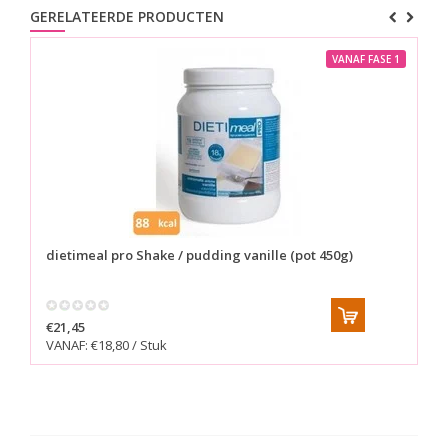
GERELATEERDE PRODUCTEN
VANAF FASE 1
dietimeal pro
Shake / pudding vanille (pot 450g)
Po
€21,45
€2
VANAF: €18,80 / Stuk
VA