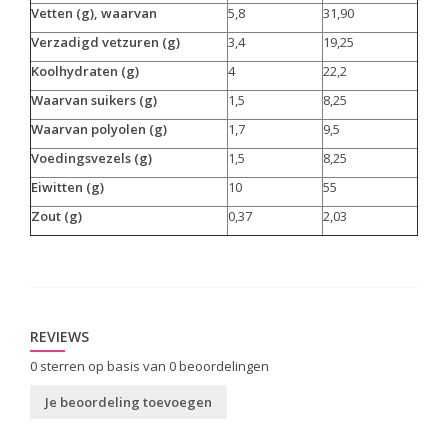
Vetten (g), waarvan
5,8
31,90
Verzadigd vetzuren (g)
3,4
19,25
Koolhydraten (g)
4
22,2
Waarvan suikers (g)
1,5
8,25
Waarvan polyolen (g)
1,7
9,5
Voedingsvezels (g)
1,5
8,25
Eiwitten (g)
10
55
Zout (g)
0,37
2,03
REVIEWS
0
sterren op basis van
0
beoordelingen
Je beoordeling toevoegen