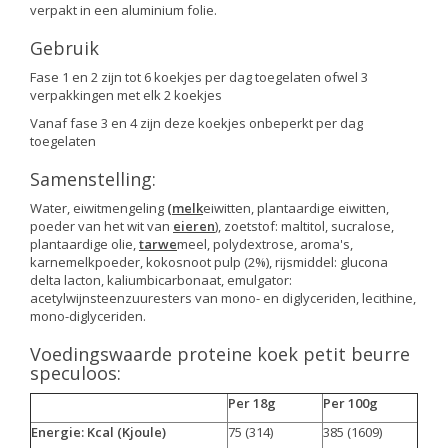
verpakt in een aluminium folie.
Gebruik
Fase 1 en 2 zijn tot 6 koekjes per dag toegelaten ofwel 3
verpakkingen met elk 2 koekjes
Vanaf fase 3 en 4 zijn deze koekjes onbeperkt per dag
toegelaten
Samenstelling:
Water, eiwitmengeling
(melk
eiwitten, plantaardige eiwitten,
poeder van het wit van
eieren
), zoetstof: maltitol, sucralose,
plantaardige olie,
tarwe
meel, polydextrose, aroma's,
karnemelkpoeder, kokosnoot pulp (2%), rijsmiddel: glucona
delta lacton, kaliumbicarbonaat, emulgator:
acetylwijnsteenzuuresters van mono- en diglyceriden, lecithine,
mono-diglyceriden.
Voedingswaarde proteine koek petit beurre
speculoos:
Per 18g
Per 100g
Energie: Kcal (Kjoule)
75 (314)
385 (1609)