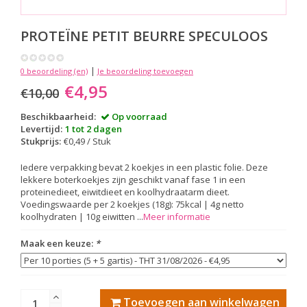
PROTEÏNE PETIT BEURRE SPECULOOS
|
0 beoordeling (en)
Je beoordeling toevoegen
€4,95
€10,00
Beschikbaarheid:
Op voorraad
Levertijd:
1 tot 2 dagen
Stukprijs:
€0,49 / Stuk
Iedere verpakking bevat 2 koekjes in een plastic folie. Deze
lekkere boterkoekjes zijn geschikt vanaf fase 1 in een
proteinedieet, eiwitdieet en koolhydraatarm dieet.
Voedingswaarde per 2 koekjes (18g): 75kcal | 4g netto
koolhydraten | 10g eiwitten ...
Meer informatie
Maak een keuze:
*
Toevoegen aan winkelwagen