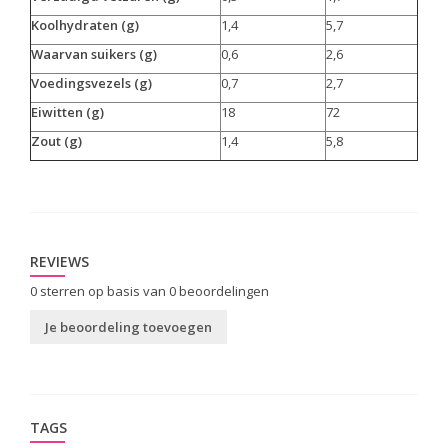
Koolhydraten (g)
1,4
5,7
Waarvan suikers (g)
0,6
2,6
Voedingsvezels (g)
0,7
2,7
Eiwitten (g)
18
72
Zout (g)
1,4
5,8
REVIEWS
0
sterren op basis van
0
beoordelingen
Je beoordeling toevoegen
TAGS