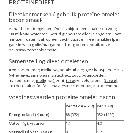
PROTEINEDIEET
Dieetkenmerken / gebruik proteïne omelet
bacon smaak
Vanaf fase 1 toegelaten. Doe 1 zakje in een shaker en voeg
100ml
koud
water toe. Schud grondig tot alles is opgelost. Laat 3
minuten rusten. Bak op een zacht vuurtje in een antikleefpan
gaar in weinig olie/margarine of nog beter gebruik onze
bakspray zonnebloemolie!
Samenstelling dieet omeletten
47%
ei
witpoeder;
melk
eiwit;
soja
lecithine; 3,6% kaaspoeder mix
(whey eiwit, smeltkaas, gistextract, zout, boterpoeder,
maltodextrine,
melk
eiwit); zout;
tarw
evezels; aroma (
tarwe
);
kruiden; kaliumfosfaat; magnesiumcarbonaat; maltodextrine
Voedingswaarden proteine omelet bacon
Per zakje = 25g
Per 100g
Energie: Kcal (Kjoule)
88 (372)
352 (1489)
Vetten (g), waarvan
1,1
4,0
Verzadigd vetzuren (g)
0,5
1,7