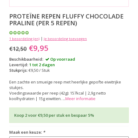
PROTEÏNE REPEN FLUFFY CHOCOLADE
PRALINE (PER 5 REPEN)
|
1 beoordeling (en)
Je beoordeling toevoegen
€9,95
€12,50
Beschikbaarheid:
Op voorraad
Levertijd:
1 tot 2 dagen
Stukprijs:
€9,50 / Stuk
Een zachte en smueïge reep met heerlijke gepofte eiwitrijke
stukjes.
Voedingswaarde per reep (42g): 157kcal | 2,9g netto
koolhydraten | 15g eiwitten. ...
Meer informatie
Koop 2 voor €9,50 per stuk en bespaar 5%
Maak een keuze:
*