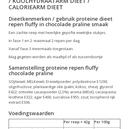
/ KOOLHYDRAATARM DIEET /
CALORIEARM DIEET
Dieetkenmerken / gebruik proteine dieet
repen fluffy in chocolade praline smaak
Een zachte reep met heerlijke gepofte eiwitrijke stukjes.
In fase 1 en 2: maximaal 2 repen per dag.
Vanaf fase 3 meermaals toegestaan.
Mag gegeten worden als maaltijd of als tussendoortje
Samenstelling proteine repen fluffy
chocolade praline
SOJAeiwit; MELKeiwit; EI-eiwitpoeder; polydextrose E1200;
oligofructose; plantaardige olie (palm, kokos, shea); glycerol
E422; ontvette cacaopoeder (2,5%); aroma (MELK); cacaopasta;
lecithine E322; agar E406; sucralose E955; zout; tocopherol rijk
extract E306.
Voedingswaarden
Per reep = 42g
Per 100g