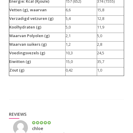
Energie: Kcal (Kjoule)
157 (652)
374 (1555)
Vetten (g), waarvan
6,6
15,8
Verzadigd vetzuren (g)
5,4
12,8
Koolhydraten (g)
5,0
11,9
Waarvan Polyolen (g)
2,1
5,0
Waarvan suikers (g)
1,2
2,8
Voedingsvezels (g)
10,3
24,5
Eiwitten (g)
15,0
35,7
Zout (g)
0,42
1,0
REVIEWS
chloe