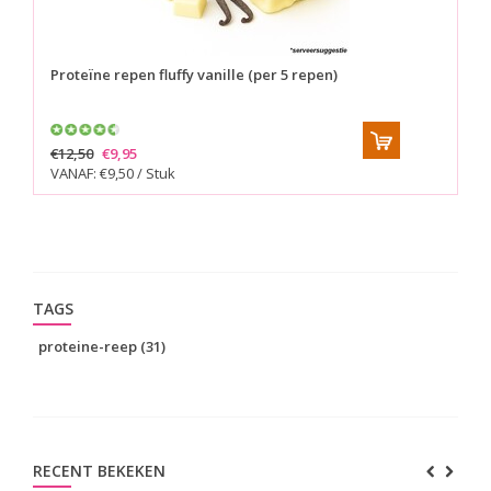
Proteïne repen fluffy vanille (per 5 repen)
Pr
re
€12,50
€9,95
€1
VANAF: €9,50 / Stuk
VA
TAGS
proteine-reep
(31)
RECENT BEKEKEN