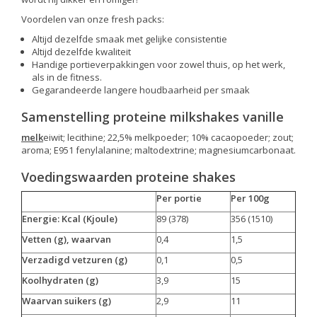
Voordelen van onze fresh packs:
Altijd dezelfde smaak met gelijke consistentie
Altijd dezelfde kwaliteit
Handige portieverpakkingen voor zowel thuis, op het werk,
als in de fitness.
Gegarandeerde langere houdbaarheid per smaak
Samenstelling proteine milkshakes vanille
melk
eiwit; lecithine; 22,5% melkpoeder; 10% cacaopoeder; zout;
aroma; E951 fenylalanine; maltodextrine; magnesiumcarbonaat.
Voedingswaarden proteine shakes
Per portie
Per 100g
Energie: Kcal (Kjoule)
89 (378)
356 (1510)
Vetten (g), waarvan
0,4
1,5
Verzadigd vetzuren (g)
0,1
0,5
Koolhydraten (g)
3,9
15
Waarvan suikers (g)
2,9
11