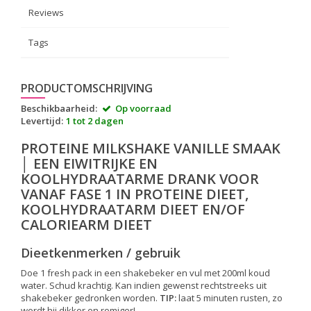
Reviews
Tags
PRODUCTOMSCHRIJVING
Beschikbaarheid:
Op voorraad
Levertijd:
1 tot 2 dagen
PROTEINE MILKSHAKE VANILLE SMAAK
│ EEN EIWITRIJKE EN
KOOLHYDRAATARME DRANK VOOR
VANAF FASE 1 IN PROTEINE DIEET,
KOOLHYDRAATARM DIEET EN/OF
CALORIEARM DIEET
Dieetkenmerken / gebruik
Doe 1 fresh pack in een shakebeker en vul met 200ml koud
water. Schud krachtig. Kan indien gewenst rechtstreeks uit
shakebeker gedronken worden.
TIP:
laat 5 minuten rusten, zo
wordt hij dikker en romiger!