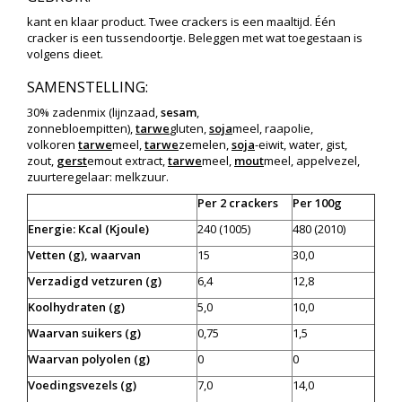
kant en klaar product. Twee crackers is een maaltijd. Één
cracker is een tussendoortje. Beleggen met wat toegestaan is
volgens dieet.
SAMENSTELLING:
30% zadenmix (lijnzaad,
sesam
,
zonnebloempitten),
tarwe
gluten,
soja
meel, raapolie,
volkoren
tarwe
meel,
tarwe
zemelen,
soja
-eiwit, water, gist,
zout,
gerst
emout extract,
tarwe
meel,
mout
meel, appelvezel,
zuurteregelaar: melkzuur.
Per 2 crackers
Per 100g
Energie: Kcal (Kjoule)
240 (1005)
480 (2010)
Vetten (g), waarvan
15
30,0
Verzadigd vetzuren (g)
6,4
12,8
Koolhydraten (g)
5,0
10,0
Waarvan suikers (g)
0,75
1,5
Waarvan polyolen (g)
0
0
Voedingsvezels (g)
7,0
14,0