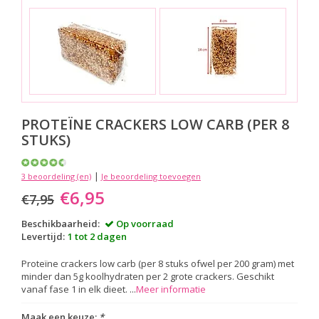
PROTEÏNE CRACKERS LOW CARB (PER 8
STUKS)
|
3 beoordeling (en)
Je beoordeling toevoegen
€6,95
€7,95
Beschikbaarheid:
Op voorraad
Levertijd:
1 tot 2 dagen
Proteïne crackers low carb (per 8 stuks ofwel per 200 gram) met
minder dan 5g koolhydraten per 2 grote crackers. Geschikt
vanaf fase 1 in elk dieet. ...
Meer informatie
Maak een keuze:
*