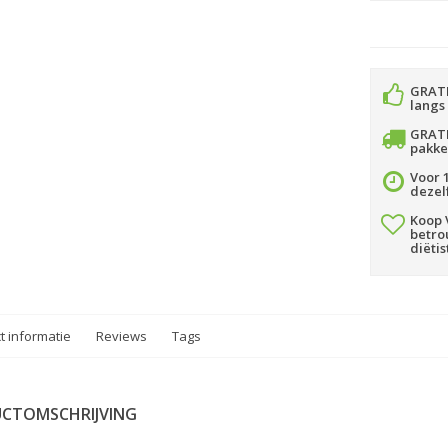
GRATI
langs
GRATI
pakke
Voor 1
dezel
Koop 
betro
diëtis
t informatie
Reviews
Tags
CTOMSCHRIJVING