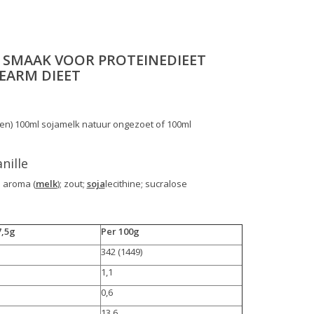
 SMAAK VOOR PROTEINEDIEET
IEARM DIEET
en) 100ml sojamelk natuur ongezoet of 100ml
nille
 aroma (
melk
); zout;
soja
lecithine; sucralose
7,5g
Per 100g
342 (1449)
1,1
0,6
13,6