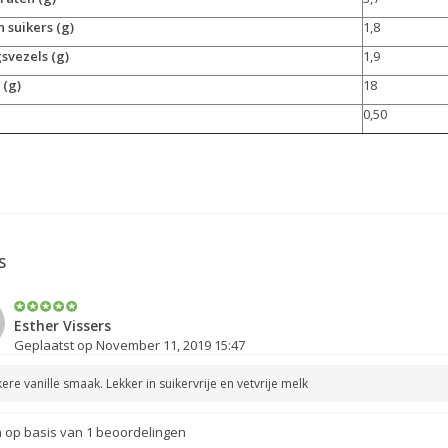
 suikers (g)
1,8
svezels (g)
1,9
 (g)
18
0,50
S
Esther Vissers
Geplaatst op November 11, 2019 15:47
ere vanille smaak. Lekker in suikervrije en vetvrije melk
 op basis van
1
beoordelingen