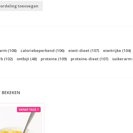
oordeling toevoegen
earm
(108)
caloriebeperkend
(106)
eiwit-dieet
(107)
eiwitrijke
(104)
rb
(102)
ontbijt
(48)
proteine
(109)
proteine-dieet
(107)
suikerarm
 BEKEKEN
VANAF FASE 1