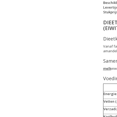
Beschik
Levertij
Stukprijs
DIEE
(EIW
Dieetk
Vanaf fa
amandelm
Samens
melk
eiw
Voedi
Energie:
Vetten 
Verzadi
Koolhyd