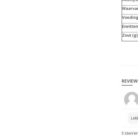
Waarvan
Voeding
Eiwitten
Zout (g)
REVIEW
Lekk
5
sterren