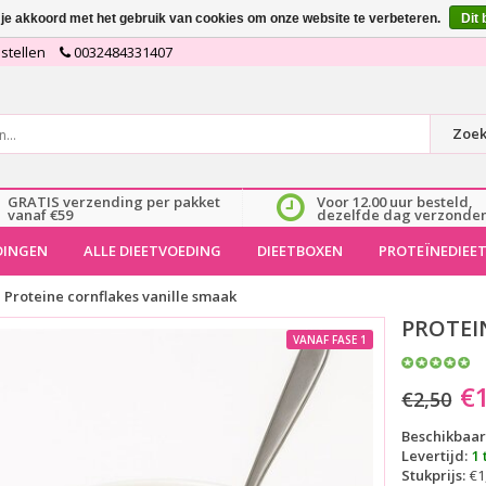
 je akkoord met het gebruik van cookies om onze website te verbeteren.
Dit 
stellen
0032484331407
Zoe
GRATIS verzending per pakket
Voor 12.00 uur besteld,
vanaf €59
dezelfde dag verzonde
DINGEN
ALLE DIEETVOEDING
DIEETBOXEN
PROTEÏNEDIEE
Proteine cornflakes vanille smaak
PROTEI
VANAF FASE 1
€
€2,50
Beschikbaar
Levertijd:
1
Stukprijs:
€1