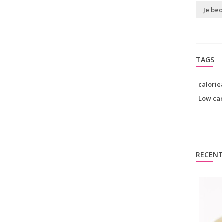
Je be
TAGS
calori
Low ca
RECENT