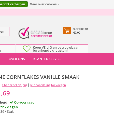
bericht verbergen
Meer over cookies »
0
Artikelen
ken
€0,00
Koop VEILIG en betrouwbaar
n
bij erkende diëtisten!
T
OVER ONS
KLANTENSERVICE
NE CORNFLAKES VANILLE SMAAK
|
1 beoordeling (en)
Je beoordeling toevoegen
1,69
heid:
Op voorraad
 tot 2 dagen
,39 / Stuk