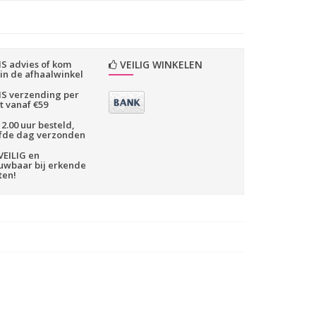
S advies of kom
VEILIG WINKELEN
 in de afhaalwinkel
S verzending per
t vanaf €59
2.00 uur besteld,
fde dag verzonden
VEILIG en
uwbaar bij erkende
ten!