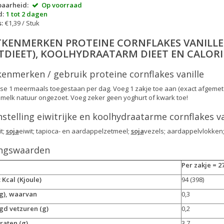
baarheid:
Op voorraad
d:
1 tot 2 dagen
:
€1,39 / Stuk
TKENMERKEN PROTEINE CORNFLAKES VANILLE
ITDIEET), KOOLHYDRAATARM DIEET EN CALOR
enmerken / gebruik proteine cornflakes vanille
se 1 meermaals toegestaan per dag. Voeg 1 zakje toe aan (exact afgemet
elk natuur ongezoet. Voeg zeker geen yoghurt of kwark toe!
telling eiwitrijke en koolhydraatarme cornflakes va
it;
soja
eiwit; tapioca- en aardappelzetmeel;
soja
vezels; aardappelvlokken;
ngswaarden
Per zakje = 2
 Kcal (Kjoule)
94 (398)
(g), waarvan
0,3
gd vetzuren (g)
0,2
raten (g)
3,7