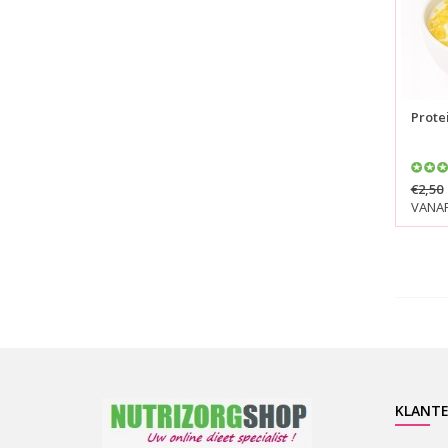
Prote
€2,50
VANAF:
KLANTE