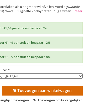
rnflakes als u nog meer wil afvallen! Voedingswaarde
0g): 94kcal │3,7g netto koolhydraten │18g eiwitten. ...
Meer
or €1,59 per stuk en bespaar 6%
oor €1,49 per stuk en bespaar 12%
oor €1,39 per stuk en bespaar 18%
euze:
*
Toevoegen aan winkelwagen
langlijst toevoegen
Toevoegen om te vergelijken