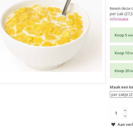
Neem deze co
per zak (27,5
informatie
Koop 5 vo
Koop 10 v
Koop 20 v
Maak een k
Aan ver