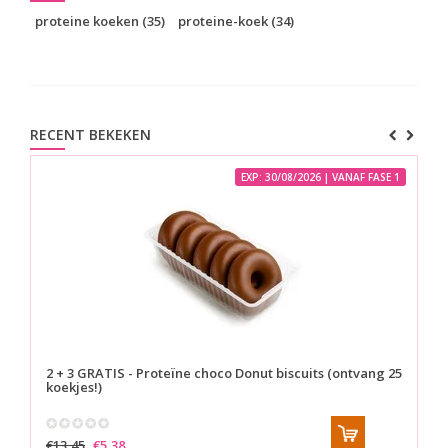
proteine koeken
(35)
proteine-koek
(34)
RECENT BEKEKEN
EXP: 30/08/2026 | VANAF FASE 1
2 + 3 GRATIS - Proteïne choco Donut biscuits (ontvang 25
koekjes!)
€13,45
€5,38