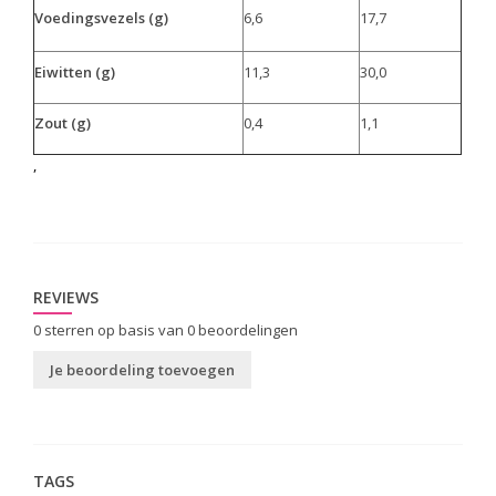
Voedingsvezels (g)
6,6
17,7
Eiwitten (g)
11,3
30,0
Zout (g)
0,4
1,1
,
REVIEWS
0
sterren op basis van
0
beoordelingen
Je beoordeling toevoegen
TAGS