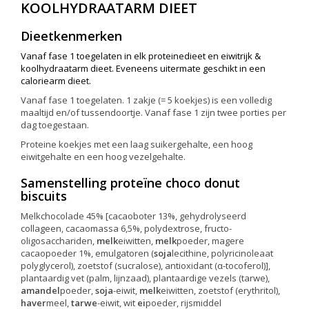
KOOLHYDRAATARM DIEET
Dieetkenmerken
Vanaf fase 1 toegelaten in elk proteinedieet en eiwitrijk &
koolhydraatarm dieet. Eveneens uitermate geschikt in een
caloriearm dieet.
Vanaf fase 1 toegelaten. 1 zakje (= 5 koekjes) is een volledig
maaltijd en/of tussendoortje. Vanaf fase 1 zijn twee porties per
dag toegestaan.
Proteine koekjes met een laag suikergehalte, een hoog
eiwitgehalte en een hoog vezelgehalte.
Samenstelling proteïne choco donut
biscuits
Melkchocolade 45% [cacaoboter 13%, gehydrolyseerd
collageen, cacaomassa 6,5%, polydextrose, fructo-
oligosacchariden,
melk
eiwitten,
melk
poeder, magere
cacaopoeder 1%, emulgatoren (
soja
lecithine, polyricinoleaat
polyglycerol), zoetstof (sucralose), antioxidant (α-tocoferol)],
plantaardig vet (palm, lijnzaad), plantaardige vezels (tarwe),
amandel
poeder,
soja
-eiwit,
melk
eiwitten, zoetstof (erythritol),
haver
meel,
tarwe
-eiwit, wit
ei
poeder, rijsmiddel