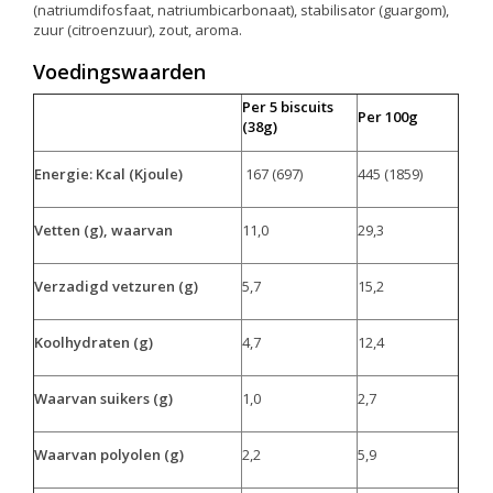
(natriumdifosfaat, natriumbicarbonaat), stabilisator (guargom),
zuur (citroenzuur), zout, aroma.
Voedingswaarden
Per 5 biscuits
Per 100g
(38g)
Energie: Kcal (Kjoule)
167 (697)
445 (1859)
Vetten (g), waarvan
11,0
29,3
Verzadigd vetzuren (g)
5,7
15,2
Koolhydraten (g)
4,7
12,4
Waarvan suikers (g)
1,0
2,7
Waarvan polyolen (g)
2,2
5,9