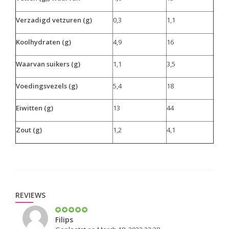
Verzadigd vetzuren (g)
0,3
1,1
Koolhydraten (g)
4,9
16
Waarvan suikers (g)
1,1
3,5
Voedingsvezels (g)
5,4
18
Eiwitten (g)
13
44
Zout (g)
1,2
4,1
REVIEWS
Filips