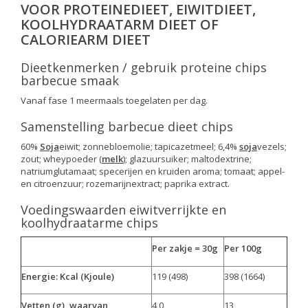
VOOR PROTEINEDIEET, EIWITDIEET,
KOOLHYDRAATARM DIEET OF
CALORIEARM DIEET
Dieetkenmerken / gebruik proteine chips
barbecue smaak
Vanaf fase 1 meermaals toegelaten per dag.
Samenstelling barbecue dieet chips
60%
Soja
eiwit; zonnebloemolie; tapicazetmeel; 6,4%
soja
vezels;
zout; wheypoeder (
melk
); glazuursuiker; maltodextrine;
natriumglutamaat; specerijen en kruiden aroma; tomaat; appel-
en citroenzuur; rozemarijnextract; paprika extract.
Voedingswaarden eiwitverrijkte en
koolhydraatarme chips
Per zakje = 30g
Per 100g
Energie: Kcal (Kjoule)
119 (498)
398 (1664)
Vetten (g), waarvan
4,0
13