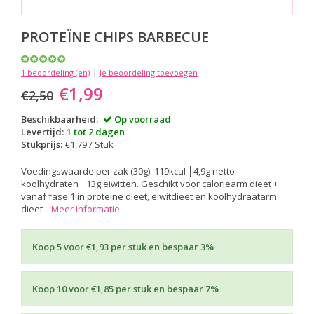
PROTEÏNE CHIPS BARBECUE
|
1 beoordeling (en)
Je beoordeling toevoegen
€1,99
€2,50
Beschikbaarheid:
Op voorraad
Levertijd:
1 tot 2 dagen
Stukprijs:
€1,79 / Stuk
Voedingswaarde per zak (30g): 119kcal │4,9g netto
koolhydraten │13g eiwitten. Geschikt voor caloriearm dieet +
vanaf fase 1 in proteine dieet, eiwitdieet en koolhydraatarm
dieet ...
Meer informatie
Koop 5 voor €1,93 per stuk en bespaar 3%
Koop 10 voor €1,85 per stuk en bespaar 7%