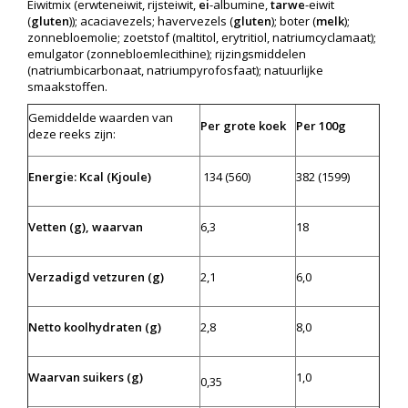
Eiwitmix (erwteneiwit, rijsteiwit,
ei
-albumine,
tarwe
-eiwit
(
gluten
)); acaciavezels; havervezels (
gluten
); boter (
melk
);
zonnebloemolie; zoetstof (maltitol, erytritiol, natriumcyclamaat);
emulgator (zonnebloemlecithine); rijzingsmiddelen
(natriumbicarbonaat, natriumpyrofosfaat); natuurlijke
smaakstoffen.
Gemiddelde waarden van
Per grote koek
Per 100g
deze reeks zijn:
Energie: Kcal (Kjoule)
134 (560)
382 (1599)
Vetten (g), waarvan
6,3
18
Verzadigd vetzuren (g)
2,1
6,0
Netto koolhydraten (g)
2,8
8,0
Waarvan suikers (g)
1,0
0,35