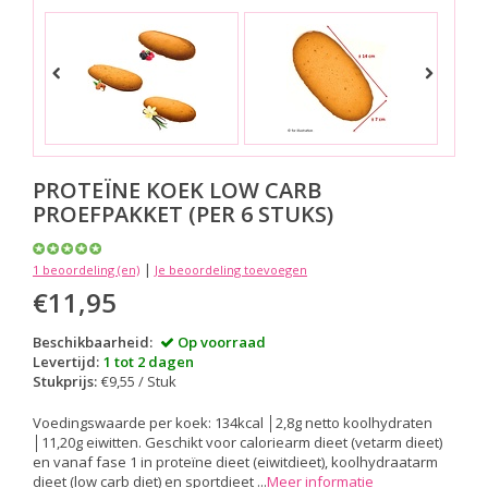
PROTEÏNE KOEK LOW CARB
PROEFPAKKET (PER 6 STUKS)
|
1 beoordeling (en)
Je beoordeling toevoegen
€11,95
Beschikbaarheid:
Op voorraad
Levertijd:
1 tot 2 dagen
Stukprijs:
€9,55 / Stuk
Voedingswaarde per koek: 134kcal │2,8g netto koolhydraten
│11,20g eiwitten. Geschikt voor caloriearm dieet (vetarm dieet)
en vanaf fase 1 in proteïne dieet (eiwitdieet), koolhydraatarm
dieet (low carb diet) en sportdieet ...
Meer informatie