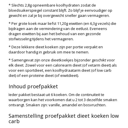
* Slechts 2,8g opneembare koolhydraten zodat de
bloedsuikerspiegel constant blijft. Zo blijf je eenvoudiger op
gewicht en zal je bij overgewicht sneller gaan vermageren.
* Per grote koek maar liefst 11,20g eiwitten (en 6,3g vezels) die
bijdragen aan de vermindering van de eetlust. Eveneens
dragen eiwitten bij aan het behoud van een gezonde
stofwisseling tijdens het vermageren.
* Deze lekkere dieet koeken zijn per portie verpakt en
daardoor handig in gebruik om mee te nemen.
* Samengevat zijn onze dieetkoekjes bijzonder geschikt voor
elk dieet. Zowel voor een caloriearm dieet (of vetarm dieet) als
voor een sportdieet, een koolhydraatarm dieet (of low carb
diet) of een proteïne dieet (of eiwitdieet).
Inhoud proefpakket
Ieder pakket bestaat uit 6 koeken. Om de continuïteit te
waarborgen kan het voorkomen dat u 2 tot 3 dezelfde smaken
ontvangt. Smaken zijn: vanille, amandel en bosvruchten.
Samenstelling proefpakket dieet koeken low
carb