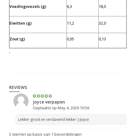
Voedingsvezels (g)
6,3
18,0
Eiwitten (g)
11,2
32,0
Zout (g)
0,05
0,13
,
REVIEWS
Joyce verpapen
Geplaatst op May 4, 2020 10:56
Lekker groot en verslavend lekker :) Joyce
5
sterren op basis van
1
beoordelingen