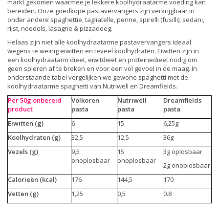
markt gekomen waarmee je lekkere koolhydraatarme voeding kan
bereiden. Onze goedkope pastavervangers zijn verkrijgbaar in
onder andere spaghettie, tagliatelle, penne, spirelli (fusilli), sedani,
rijst, noedels, lasagne & pizzadeeg.
Helaas zijn niet alle koolhydraatarme pastavervangers ideaal
wegens te weinig eiwitten en teveel koolhydraten. Eiwitten zijn in
een koolhydraatarm dieet, eiwitdieet en proteinedieet nodig om
geen spieren af te breken en voor een vol gevoel in de maag. In
onderstaande tabel vergelijken we gewone spaghetti met de
koolhydraatarme spaghetti van Nutriwell en Dreamfields.
Per 50g onbereid
Volkoren
Nutriwell
Dreamfields
product
pasta
pasta
pasta
Eiwitten (g)
6
15
6,25g
Koolhydraten (g)
32,5
12,5
36g
Vezels (g)
9,5
15
3g oplosbaar
onoplosbaar
onoplosbaar
2g onoplosbaar
Calorieën (kcal)
176
144,5
170
Vetten (g)
1,25
0,5
0.8