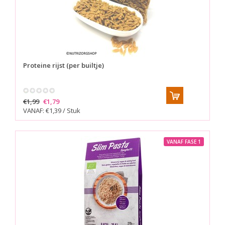
Proteine rijst (per builtje)
€1,99
€1,79
VANAF: €1,39 / Stuk
VANAF FASE 1