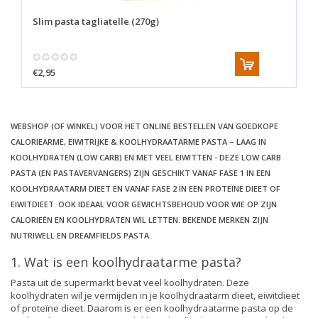
Slim pasta tagliatelle (270g)
€2,95
WEBSHOP (OF WINKEL) VOOR HET ONLINE BESTELLEN VAN GOEDKOPE
CALORIEARME, EIWITRIJKE & KOOLHYDRAATARME PASTA – LAAG IN
KOOLHYDRATEN (LOW CARB) EN MET VEEL EIWITTEN - DEZE LOW CARB
PASTA (EN PASTAVERVANGERS) ZIJN GESCHIKT VANAF FASE 1 IN EEN
KOOLHYDRAATARM DIEET EN VANAF FASE 2 IN EEN PROTEÏNE DIEET OF
EIWITDIEET. OOK IDEAAL VOOR GEWICHTSBEHOUD VOOR WIE OP ZIJN
CALORIEËN EN KOOLHYDRATEN WIL LETTEN. BEKENDE MERKEN ZIJN
NUTRIWELL EN DREAMFIELDS PASTA.
1. Wat is een koolhydraatarme pasta?
Pasta uit de supermarkt bevat veel koolhydraten. Deze
koolhydraten wil je vermijden in je koolhydraatarm dieet, eiwitdieet
of proteïne dieet. Daarom is er een koolhydraatarme pasta op de