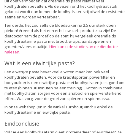
Dit doet vermoeden dat dreamfields pasta relatief veel
koolhydraten bevatten. Als de vezel rond het koolhydraat stuk
gekookt wordt dan komen de koolhydraten vrij ofwel de resistente
zetmelen worden verteerbaar.
Ten derde: het zou zelfs de bloedsuiker na 2,5 uur sterk doen
pieken! Vreemd als het een echt Low carb product zou zijn! De
dietdoctor nam de proef op de som: hij vergeleek dreamfields
koolhydraatarme pasta met brood, wraps, aardappelen en
groenten/vlees maaltijd.
Hier kan u de studie van de dietdoctor
nalezen.
Wat is een eiwitrijke pasta?
Een eiwitrijke pasta bevat veel eiwitten maar kan ook veel
koolhydraten bevatten. Voor de krachtsporter, powerlifter en
bodybuilder is een eiwitrijke pasta met koolhydraten juist goed om
te eten (binnen 30 minuten na een training). Eiwitten in combinatie
met koolhydraten zorgen voor een anabool en spierversterkend
effect. Wat zorgt voor de groei van spieren en spiermassa.
In onze webshop (en in de winkel Turnhout) vindt u enkel de
koolhydraatarme en eiwitrijke pasta.
Eindconclusie
Volg je een koolhydraatarm dieet, proteinedieet of eiwitdieet? De