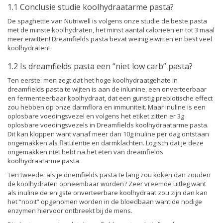
1.1 Conclusie studie koolhydraatarme pasta?
De spaghettie van Nutriwell is volgens onze studie de beste pasta
met de minste koolhydraten, het minst aantal calorieën en tot 3 maal
meer eiwitten! Dreamfields pasta bevat weinig eiwitten en best veel
koolhydraten!
1.2 Is dreamfields pasta een “niet low carb” pasta?
Ten eerste: men zegt dat het hoge koolhydraatgehate in
dreamfields pasta te wijten is aan de inlunine, een onverteerbaar
en fermenteerbaar koolhydraat, dat een gunstig prebiotische effect
zou hebben op onze darmflora en immuniteit. Maar inuline is een
oplosbare voedingsvezel en volgens het etiket zitten er 3g
oplosbare voedingsvezels in Dreamfields koolhydraatarme pasta.
Dit kan kloppen want vanaf meer dan 10g inuline per dag ontstaan
ongemakken als flatulentie en darmklachten. Logisch dat je deze
ongemakken niet hebt na het eten van dreamfields
koolhydraatarme pasta.
Ten tweede: als je driemfields pasta te lang zou koken dan zouden
de koolhydraten opneembaar worden? Zeer vreemde uitleg want
als inuline de enigste onverteerbare koolhydraat zou zijn dan kan
het “nooit” opgenomen worden in de bloedbaan want de nodige
enzymen hiervoor ontbreekt bij de mens.