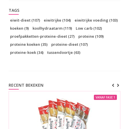
TAGS
eiwit-dieet
(107)
eiwitrijke
(104)
eiwitrijke voeding
(103)
koeken
(9)
koolhydraatarm
(119)
Low carb
(102)
proefpakketten-proteine-dieet
(27)
proteine
(109)
proteine koeken
(35)
proteine-dieet
(107)
proteine-koek
(34)
tussendoortje
(63)
RECENT BEKEKEN
VANAF FASE 1