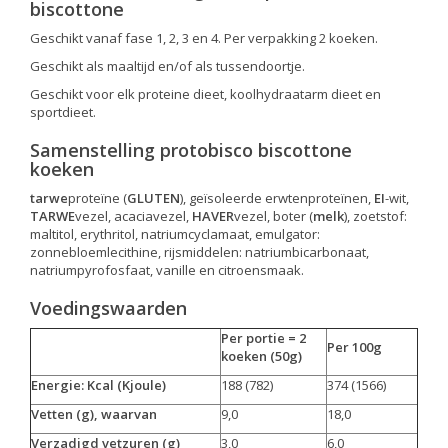
biscottone
Geschikt vanaf fase 1, 2, 3 en 4. Per verpakking 2 koeken.
Geschikt als maaltijd en/of als tussendoortje.
Geschikt voor elk proteine dieet, koolhydraatarm dieet en
sportdieet.
Samenstelling protobisco biscottone
koeken
tarwe
proteïne (
GLUTEN
), geïsoleerde erwtenproteïnen,
EI
-wit,
TARWE
vezel, acaciavezel,
HAVER
vezel, boter (
melk
), zoetstof:
maltitol, erythritol, natriumcyclamaat, emulgator:
zonnebloemlecithine, rijsmiddelen: natriumbicarbonaat,
natriumpyrofosfaat, vanille en citroensmaak.
Voedingswaarden
Per portie = 2
Per 100g
koeken (50g)
Energie: Kcal (Kjoule)
188 (782)
374 (1566)
Vetten (g), waarvan
9,0
18,0
Verzadigd vetzuren (g)
3,0
6,0