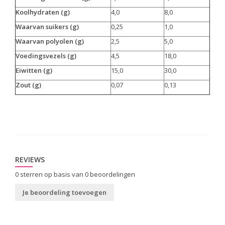
Koolhydraten (g)
4,0
8,0
Waarvan suikers (g)
0,25
1,0
Waarvan polyolen (g)
2,5
5,0
Voedingsvezels (g)
4,5
18,0
Eiwitten (g)
15,0
30,0
Zout (g)
0,07
0,13
REVIEWS
0
sterren op basis van
0
beoordelingen
Je beoordeling toevoegen