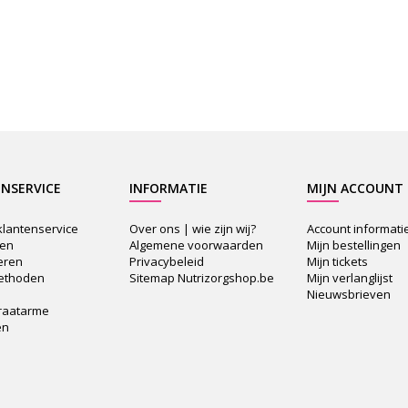
NSERVICE
INFORMATIE
MIJN ACCOUNT
klantenservice
Over ons | wie zijn wij?
Account informati
den
Algemene voorwaarden
Mijn bestellingen
eren
Privacybeleid
Mijn tickets
ethoden
Sitemap Nutrizorgshop.be
Mijn verlanglijst
Nieuwsbrieven
raatarme
en