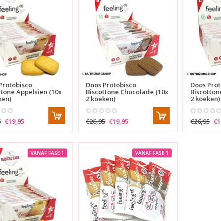
Protobisco
Doos Protobisco
Doos Prot
ttone Appelsien (10x
Biscottone Chocolade (10x
Biscotton
ken)
2 koeken)
2 koeken)
5
€19,95
€26,95
€19,95
€26,95
€1
VANAF FASE 1
VANAF FASE 1