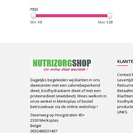
PRIJS
Min: €
0
Max: €
20
KLANTE
Contact 
Levertij
Dagelijks begeleiden wij klanten in ons
Retourn
dieetcenter met een caloriebeperkend
Betaalm
dieet, koolhydraatarm dieet of met een
Klachten
proteinedieet (eiwitdieet). Wees welkom in
Koolhyd
onze winkel in Merksplas of bestel
product
betrouwbaar via de online webshop !
LINKS
Steenweg op Hoogstraten 45+
2330 Merksplas
België
0032484331407