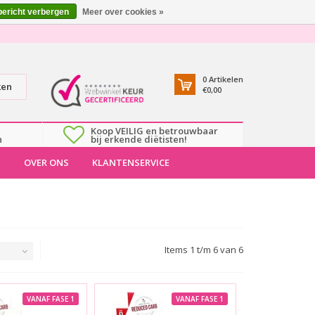
bericht verbergen
Meer over cookies »
0
Artikelen
ken
€0,00
Koop VEILIG en betrouwbaar
n
bij erkende diëtisten!
T
OVER ONS
KLANTENSERVICE
Items 1 t/m 6 van 6
VANAF FASE 1
VANAF FASE 1