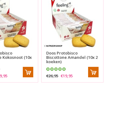
obisco
Doos Protobisco
e Kokosnoot (10x
Biscottone Amandel (10x 2
koeken)
9,95
€26,95
€19,95