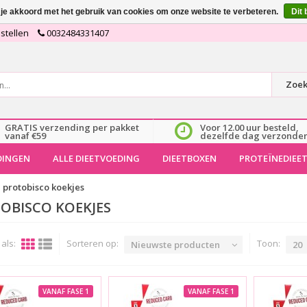
 je akkoord met het gebruik van cookies om onze website te verbeteren.
Dit 
stellen
0032484331407
Zoe
GRATIS verzending per pakket
Voor 12.00 uur besteld,
vanaf €59
dezelfde dag verzonde
DINGEN
ALLE DIEETVOEDING
DIEETBOXEN
PROTEÏNEDIEE
protobisco koekjes
OBISCO KOEKJES
als:
Sorteren op:
Toon:
Nieuwste producten
20
VANAF FASE 1
VANAF FASE 1