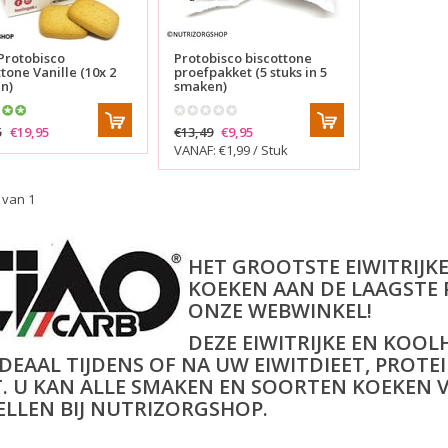
Protobisco
Protobisco biscottone
tone Vanille (10x 2
proefpakket (5 stuks in 5
n)
smaken)
5
€19,95
€13,49
€9,95
VANAF: €1,99 / Stuk
 van 1
HET GROOTSTE EIWITRIJK
KOEKEN AAN DE LAAGSTE P
ONZE WEBWINKEL!
DEZE EIWITRIJKE EN KOO
 IDEAAL TIJDENS OF NA UW EIWITDIEET, PRO
T. U KAN ALLE SMAKEN EN SOORTEN KOEKEN 
ELLEN BIJ NUTRIZORGSHOP.