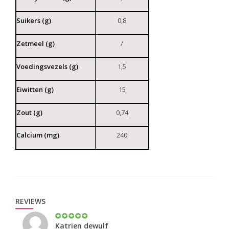
Suikers (g)
0,8
Zetmeel (g)
/
Voedingsvezels (g)
1,5
Eiwitten (g)
15
Zout (g)
0,74
Calcium (mg)
240
REVIEWS
Katrien dewulf