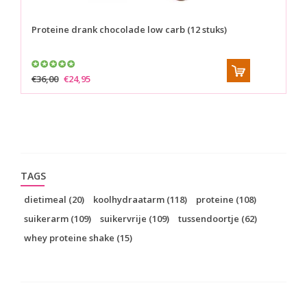
Proteine drank chocolade low carb (12 stuks)
Pr
€36,00
€24,95
€1
TAGS
dietimeal
(20)
koolhydraatarm
(118)
proteine
(108)
suikerarm
(109)
suikervrije
(109)
tussendoortje
(62)
whey proteine shake
(15)