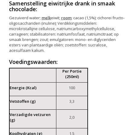
Samenstelling eiwitrijke drank in smaak
chocolade:
Gezuiverd water;
melk
eiwit;
room
; cacao (1,5%); cichorei fructo-
oligosacchariden (inuline); Verdikkingsmiddelen:
microkristallijne cellulose, natriumcarboxymethylcellulose,
carrageen; stabilisatoren: natriumfosfaat, natriumcitraat; op
smaak brengen; zout; emulgatoren: mono- en diglyceriden
esters van plantaardige oliën; zoetstoffen: sucralose,
acesulfaam kalium.
Voedingswaarden:
Per Portie
(250ml)
Energie (Kcal)
100
Vetstoffen (g)
3,3
Verzadigde vetzuren
2,0
(g)
Koolhydraten (g)
1,5