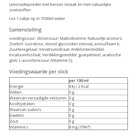
Limonadepoeder met kersen smaak en met natuurlijke
zoetstoffen
Los 1 zakje op in 1500ml water
Samenstelling
voedingszuur: citroenzuur; Maltodextrine; Natuurlijk aroma's;
Zoettof: sucralose, steviol glycosiden (stevia), acesulfaam k;
Zuurteregelaar: trinatriumcitraat; Antiklontermiddel:
tricalciumfosfaat; Verdikkingsmiddel: guarpitmeel, arabische
gom; L-ascorbinezuur (Vitamine C);
Voedingswaarde per stick
per 100 ml
Energie
8 kj / 2 kcal
Vetten
0 g
Waarvan verzadigde vetzuren
0 g
Koolhydraten
0 g
Waarvan suikers
0 g
Eiwitten
0 g
Zout
0 g
Vitamine c
8 mg (10%*)