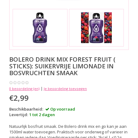
BOLERO DRINK MIX
FOREST FRUIT (
STICKS): SUIKERVRIJE LIMONADE IN
BOSVRUCHTEN SMAAK
|
0 beoordeling (en)
Je beoordeling toevoegen
€2,99
Beschikbaarheid:
Op voorraad
Levertijd:
1 tot 2 dagen
Natuurlijk bosfruit smaak. De Bolero drink mix en go kan je aan
1500ml water toevoegen. Praktisch voor onderweg of varieer in
smaken iedere dag. Voedingswaarde per stick: 2kcal | <0,2g