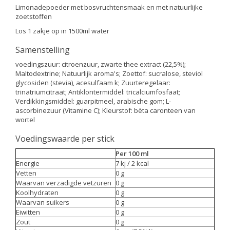
Limonadepoeder met bosvruchtensmaak en met natuurlijke
zoetstoffen
Los 1 zakje op in 1500ml water
Samenstelling
voedingszuur: citroenzuur, zwarte thee extract (22,5%);
Maltodextrine; Natuurlijk aroma's; Zoettof: sucralose, steviol
glycosiden (stevia), acesulfaam k; Zuurteregelaar:
trinatriumcitraat; Antiklontermiddel: tricalciumfosfaat;
Verdikkingsmiddel: guarpitmeel, arabische gom; L-
ascorbinezuur (Vitamine C); Kleurstof: bèta caronteen van
wortel
Voedingswaarde per stick
Per 100 ml
Energie
7 kj / 2 kcal
Vetten
0 g
Waarvan verzadigde vetzuren
0 g
Koolhydraten
0 g
Waarvan suikers
0 g
Eiwitten
0 g
Zout
0 g