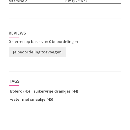
Vitamine c
6 mg (7.5%*)
REVIEWS
0
sterren op basis van
0
beoordelingen
Je beoordeling toevoegen
TAGS
Bolero
(45)
suikervrije drankjes
(44)
water met smaakje
(45)