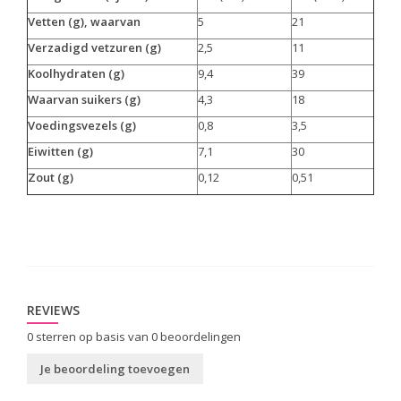
Vetten (g), waarvan
5
21
Verzadigd vetzuren (g)
2,5
11
Koolhydraten (g)
9,4
39
Waarvan suikers (g)
4,3
18
Voedingsvezels (g)
0,8
3,5
Eiwitten (g)
7,1
30
Zout (g)
0,12
0,51
REVIEWS
0
sterren op basis van
0
beoordelingen
Je beoordeling toevoegen