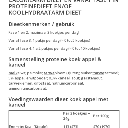
PROTEINEDIEET EN/OF
KOOLHYDRAATARM DIEET
Dieetkenmerken / gebruik
Fase 1 en 2: maximaal 3 koekjes per dag!
Vanaf fase 3: 1 pakje per dag (= 0 tot 5 koekjes)
Vanaf fase 4: 1 a 2 pakjes per dag (= 0 tot 10 koekjes)
Samenstelling proteine koek appel &
kaneel
melk
eiwit; palmolie;
tarwe
bloem (gluten); suiker
; tarwe
zetmeel;
5% appel; eiwitpoeder; 0,3% kaneel; zout;
gerste
mout,
tarwe
kiemen, difosfaat, natriumcarbonaat,
ammoniumcarbonaat.
Voedingswaarden dieet koek appel met
kaneel
Per 3 koekjes =
Per 100g
24g
Energie: Kcal (Kjoule)
113 (473)
470 (1970)