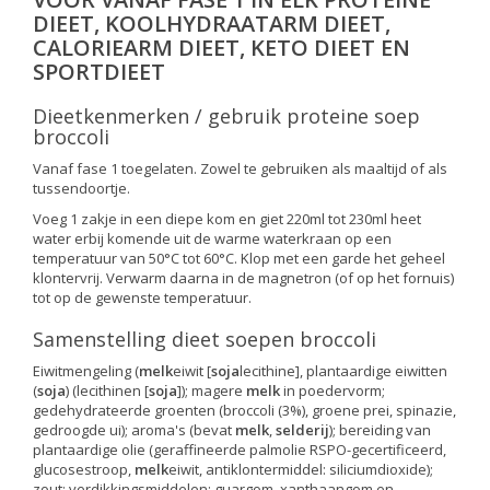
DIEET, KOOLHYDRAATARM DIEET,
CALORIEARM DIEET, KETO DIEET EN
SPORTDIEET
Dieetkenmerken / gebruik proteine soep
broccoli
Vanaf fase 1 toegelaten. Zowel te gebruiken als maaltijd of als
tussendoortje.
Voeg 1 zakje in een diepe kom en giet 220ml tot 230ml heet
water erbij komende uit de warme waterkraan op een
temperatuur van 50°C tot 60°C. Klop met een garde het geheel
klontervrij. Verwarm daarna in de magnetron (of op het fornuis)
tot op de gewenste temperatuur.
Samenstelling dieet soepen broccoli
Eiwitmengeling (
melk
eiwit [
soja
lecithine], plantaardige eiwitten
(
soja
) (lecithinen [
soja
]); magere
melk
in
poedervorm;
gedehydrateerde groenten (broccoli (3%), groene prei, spinazie,
gedroogde ui); aroma's (bevat
melk
,
selderij
); bereiding van
plantaardige olie (geraffineerde palmolie RSPO-gecertificeerd,
glucosestroop,
melk
eiwit, antiklontermiddel: siliciumdioxide);
zout; verdikkingsmiddelen: guargom, xanthaangom en