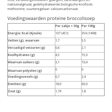
natriumalginaat; gedehydrateerde biologische knoflook;
methionine; zuurteregelaar: calciumcarbonaat.
Voedingswaarden proteine broccolisoep
Per zakje = 30g
Per 100g
Energie: Kcal (Kjoule)
107 (451)
354 (1498)
Vetten (g), waarvan
1,7
5,5
Verzadigd vetzuren (g)
0,6
2,1
Koolhydraten (g)
4,5
15,0
Waarvan suikers (g)
3,1
10,4
0
0
Waarvan polyolen (g)
Voedingsvezels (g)
0,7
2,4
Eiwitten (g)
18,0
60,0
Zout (g)
1,79
1,8