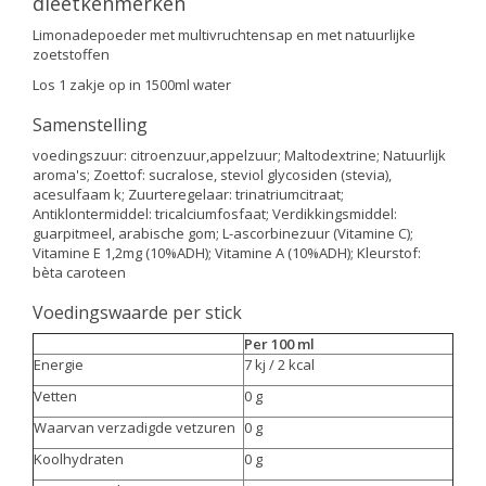
dieetkenmerken
Limonadepoeder met multivruchtensap en met natuurlijke
zoetstoffen
Los 1 zakje op in 1500ml water
Samenstelling
voedingszuur: citroenzuur,appelzuur; Maltodextrine; Natuurlijk
aroma's; Zoettof: sucralose, steviol glycosiden (stevia),
acesulfaam k; Zuurteregelaar: trinatriumcitraat;
Antiklontermiddel: tricalciumfosfaat; Verdikkingsmiddel:
guarpitmeel, arabische gom; L-ascorbinezuur (Vitamine C);
Vitamine E 1,2mg (10%ADH); Vitamine A (10%ADH); Kleurstof:
bèta caroteen
Voedingswaarde per stick
Per 100 ml
Energie
7 kj / 2 kcal
Vetten
0 g
Waarvan verzadigde vetzuren
0 g
Koolhydraten
0 g