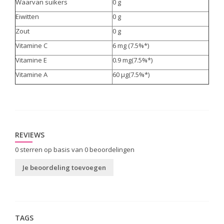
Waarvan suikers
0 g
Eiwitten
0 g
Zout
0 g
Vitamine C
6 mg (7.5%*)
Vitamine E
0.9 mg(7.5%*)
Vitamine A
60 µg(7.5%*)
REVIEWS
0
sterren op basis van
0
beoordelingen
Je beoordeling toevoegen
TAGS