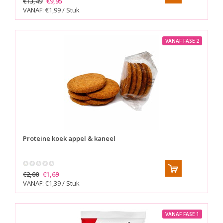
€13,49
€9,95
VANAF: €1,99 / Stuk
VANAF FASE 2
Proteine koek appel & kaneel
€2,00
€1,69
VANAF: €1,39 / Stuk
VANAF FASE 1