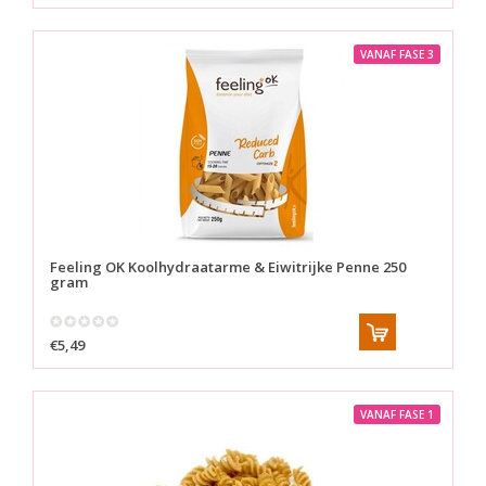
VANAF FASE 3
Feeling OK
Koolhydraatarme & Eiwitrijke Penne 250
gram
€5,49
VANAF FASE 1