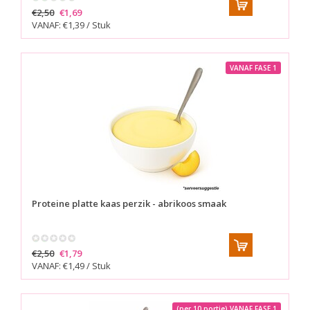
€2,50
€1,69
VANAF: €1,39 / Stuk
VANAF FASE 1
Proteine platte kaas perzik - abrikoos smaak
€2,50
€1,79
VANAF: €1,49 / Stuk
(per 10 portie) VANAF FASE 1