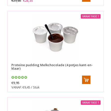
€29,85
€28,35
VANAF FASE 1
Proteïne pudding Melkchocolade (4 potjes kant-en-
klaar)
€9,95
VANAF: €9,45 / Stuk
VANAF FASE 1